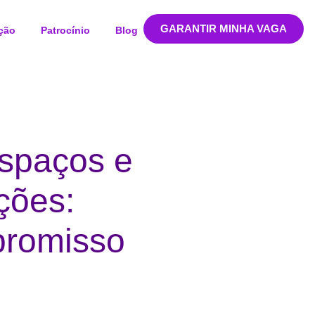
GARANTIR MINHA VAGA
ção
Patrocínio
Blog
espaços e
ções:
promisso