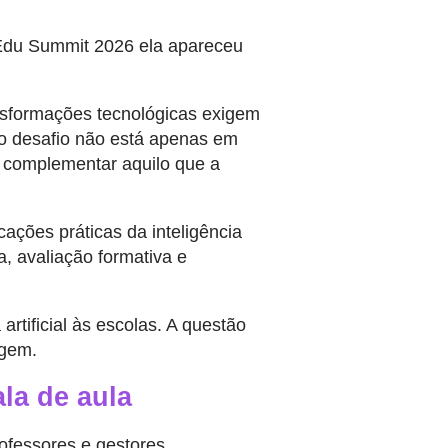
o Edu Summit 2026 ela apareceu
nsformações tecnológicas exigem
 o desafio não está apenas em
e complementar aquilo que a
ções práticas da inteligência
, avaliação formativa e
rtificial às escolas. A questão
agem.
la de aula
ofessores e gestores.