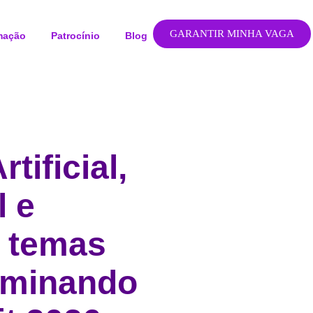
GARANTIR MINHA VAGA
mação
Patrocínio
Blog
rtificial,
l e
s temas
ominando